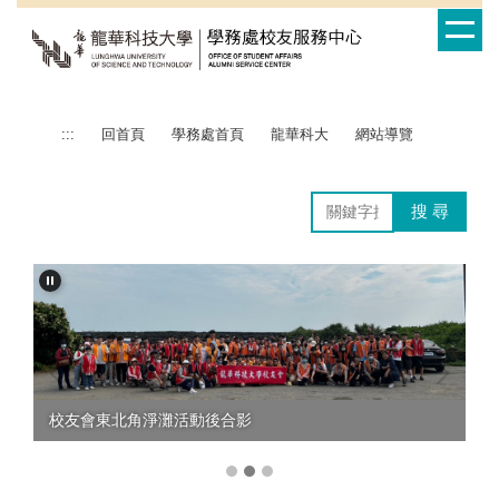
跳
到
主
要
內
容
:::
回首頁
學務處首頁
龍華科大
網站導覽
區
搜 尋
校友會東北角淨灘活動後合影
龍