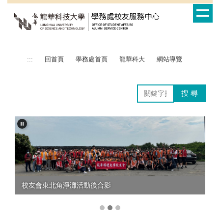
跳
到
主
要
內
容
:::
回首頁
學務處首頁
龍華科大
網站導覽
區
搜 尋
校友會東北角淨灘活動後合影
龍